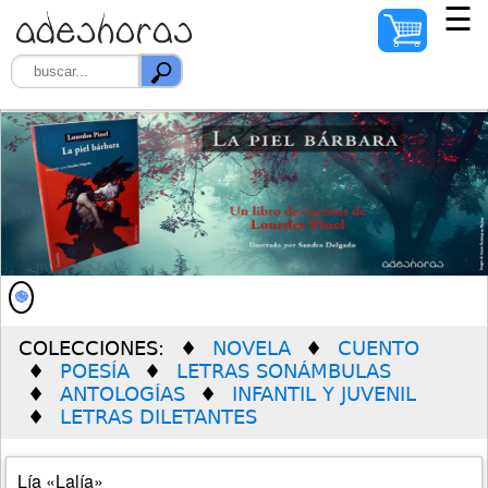
☰
INICIO
AUTORES
ILUSTRADORES
DISTRIBUIDORES
QUIÉNES SOMOS
COLECCIONES:
NOVELA
CUENTO
PREMIO SOLEDAD
POESÍA
LETRAS SONÁMBULAS
VERDÚ
ANTOLOGÍAS
INFANTIL Y JUVENIL
LETRAS DILETANTES
Lía «Lalía»