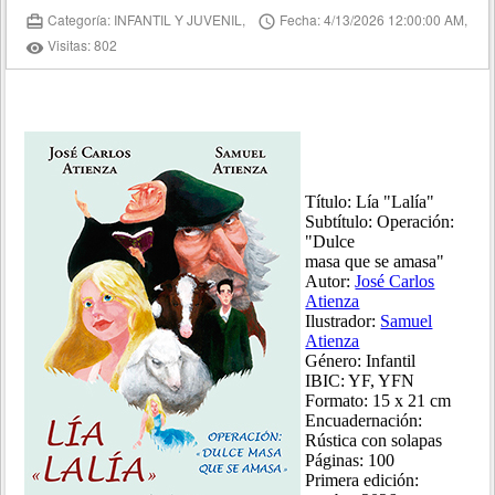
Categoría: INFANTIL Y JUVENIL,
Fecha: 4/13/2026 12:00:00 AM,
card_travel
access_time
Visitas: 802
remove_red_eye
Título: Lía "Lalía"
Subtítulo: Operación:
"Dulce
masa que se amasa"
Autor:
José Carlos
Atienza
Ilustrador:
Samuel
Atienza
Género: Infantil
IBIC: YF, YFN
Formato: 15 x 21 cm
Encuadernación:
Rústica con solapas
Páginas: 100
Primera edición: