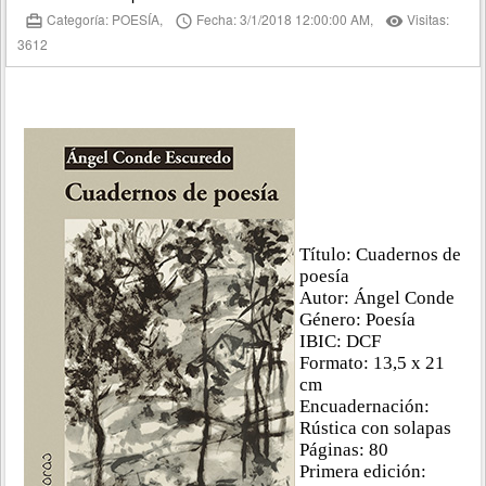
Categoría: POESÍA,
Fecha: 3/1/2018 12:00:00 AM,
Visitas:
card_travel
access_time
remove_red_eye
3612
Título: Cuadernos de
poesía
Autor: Ángel Conde
Género: Poesía
IBIC: DCF
Formato: 13,5 x 21
cm
Encuadernación:
Rústica con solapas
Páginas: 80
Primera edición: