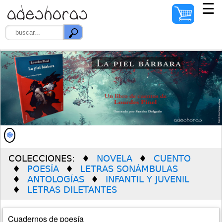
☰
INICIO
AUTORES
ILUSTRADORES
DISTRIBUIDORES
QUIÉNES SOMOS
COLECCIONES:
NOVELA
CUENTO
PREMIO SOLEDAD
POESÍA
LETRAS SONÁMBULAS
VERDÚ
ANTOLOGÍAS
INFANTIL Y JUVENIL
LETRAS DILETANTES
Cuadernos de poesía