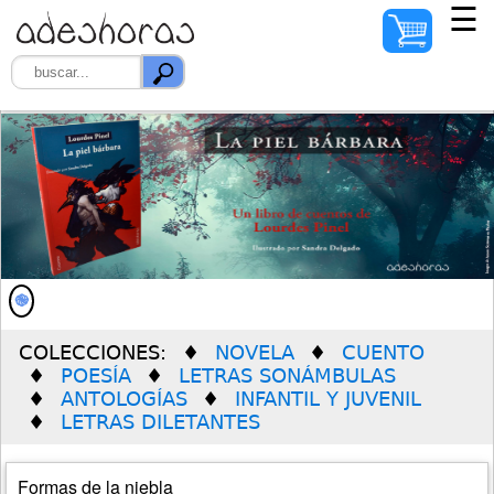
☰
INICIO
AUTORES
ILUSTRADORES
DISTRIBUIDORES
QUIÉNES SOMOS
COLECCIONES:
NOVELA
CUENTO
PREMIO SOLEDAD
POESÍA
LETRAS SONÁMBULAS
VERDÚ
ANTOLOGÍAS
INFANTIL Y JUVENIL
LETRAS DILETANTES
Formas de la niebla