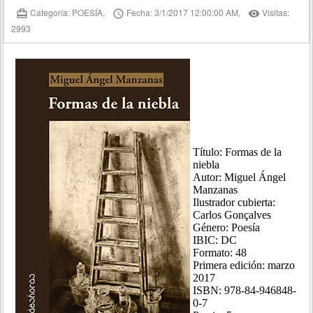
Categoría: POESÍA,
Fecha: 3/1/2017 12:00:00 AM,
Visitas:
card_travel
access_time
remove_red_eye
2993
Título: Formas de la
niebla
Autor: Miguel Ángel
Manzanas
Ilustrador cubierta:
Carlos Gonçalves
Género: Poesía
IBIC: DC
Formato: 48
Primera edición: marzo
2017
ISBN: 978-84-946848-
0-7