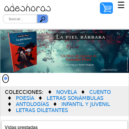
☰
INICIO
AUTORES
ILUSTRADORES
DISTRIBUIDORES
QUIÉNES SOMOS
COLECCIONES:
NOVELA
CUENTO
PREMIO SOLEDAD
POESÍA
LETRAS SONÁMBULAS
VERDÚ
ANTOLOGÍAS
INFANTIL Y JUVENIL
LETRAS DILETANTES
Vidas prestadas