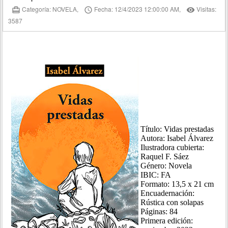
Categoría: NOVELA,
Fecha: 12/4/2023 12:00:00 AM,
Visitas:
card_travel
access_time
remove_red_eye
3587
Título: Vidas prestadas
Autora: Isabel Álvarez
Ilustradora cubierta:
Raquel F. Sáez
Género: Novela
IBIC: FA
Formato: 13,5 x 21 cm
Encuadernación:
Rústica con solapas
Páginas: 84
Primera edición: