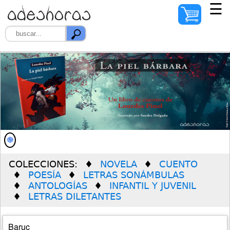
☰
INICIO
AUTORES
ILUSTRADORES
DISTRIBUIDORES
QUIÉNES SOMOS
COLECCIONES:
NOVELA
CUENTO
PREMIO SOLEDAD
POESÍA
LETRAS SONÁMBULAS
VERDÚ
ANTOLOGÍAS
INFANTIL Y JUVENIL
LETRAS DILETANTES
Baruc