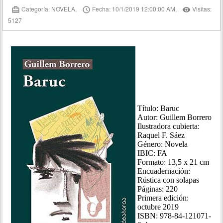
Categoría: NOVELA,
Fecha: 10/1/2019 12:00:00 AM,
Visitas:
card_travel
access_time
remove_red_eye
5127
Título: Baruc
Autor: Guillem Borrero
Ilustradora cubierta:
Raquel F. Sáez
Género: Novela
IBIC: FA
Formato: 13,5 x 21 cm
Encuadernación:
Rústica con solapas
Páginas: 220
Primera edición:
octubre 2019
ISBN: 978-84-121071-