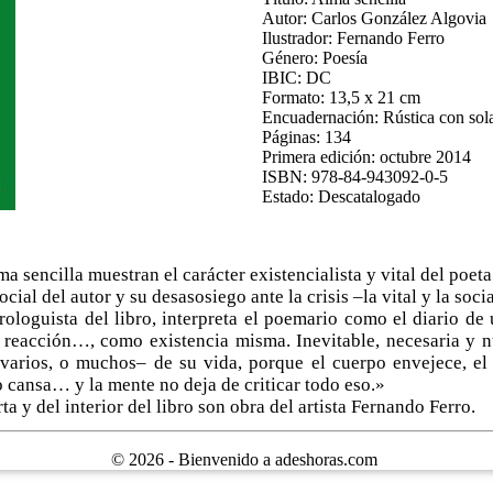
Autor: Carlos González Algovia
Ilustrador: Fernando Ferro
Género: Poesía
IBIC: DC
Formato: 13,5 x 21 cm
Encuadernación: Rústica con sol
Páginas: 134
Primera edición: octubre 2014
ISBN: 978-84-943092-0-5
Estado: Descatalogado
 sencilla muestran el carácter existencialista y vital del poet
ial del autor y su desasosiego ante la crisis ‒la vital y la socia
rologuista del libro, interpreta el poemario como el diario de
acción…, como existencia misma. Inevitable, necesaria y nut
varios, o muchos‒ de su vida, porque el cuerpo envejece, el
jo cansa… y la mente no deja de criticar todo eso.»
ta y del interior del libro son obra del artista Fernando Ferro.
© 2026 - Bienvenido a adeshoras.com