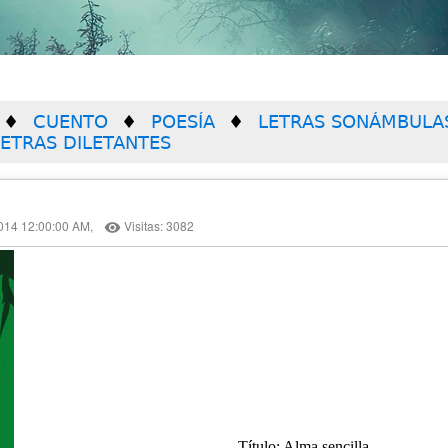
CUENTO
POESÍA
LETRAS SONÁMBULA
LETRAS DILETANTES
014 12:00:00 AM,
Visitas: 3082
remove_red_eye
Título: Alma sencilla