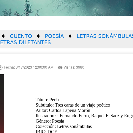
CUENTO
POESÍA
LETRAS SONÁMBULA
LETRAS DILETANTES
Fecha: 3/17/2023 12:00:00 AM,
Visitas: 3980
ss_time
remove_red_eye
Título: Perla
Subtítulo: Tres caras de un viaje poético
Autor: Carlos Lapeña Morón
Ilustradores: Fernando Ferro, Raquel F. Sáez y Eug
Género: Poesía
Colección: Letras sonámbulas
IBIC: DCF