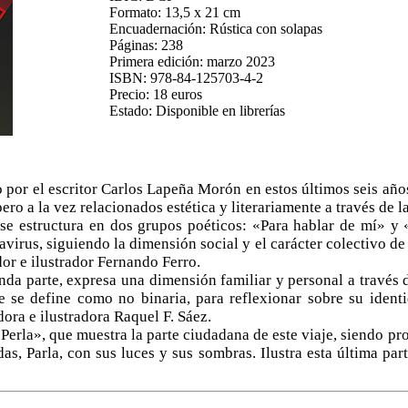
Formato: 13,5 x 21 cm
Encuadernación: Rústica con solapas
Páginas: 238
Primera edición: marzo 2023
ISBN: 978-84-125703-4-2
Precio: 18 euros
Estado: Disponible en librerías
ado por el escritor Carlos Lapeña Morón en estos últimos seis 
pero a la vez relacionados estética y literariamente a través de la
 se estructura en dos grupos poéticos: «Para hablar de mí» y
irus, siguiendo la dimensión social y el carácter colectivo de l
dor e ilustrador Fernando Ferro.
nda parte, expresa una dimensión familiar y personal a través
e se define como no binaria, para reflexionar sobre su ident
adora e ilustradora Raquel F. Sáez.
«Perla», que muestra la parte ciudadana de este viaje, siendo pr
as, Parla, con sus luces y sus sombras. Ilustra esta última part