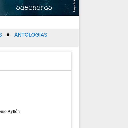
S
ANTOLOGÍAS
enio Ayllón