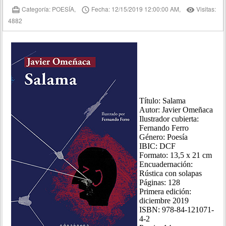
Categoría: POESÍA,
Fecha: 12/15/2019 12:00:00 AM,
Visitas:
card_travel
access_time
remove_red_eye
4882
Título: Salama
Autor: Javier Omeñaca
Ilustrador cubierta:
Fernando Ferro
Género: Poesía
IBIC: DCF
Formato: 13,5 x 21 cm
Encuadernación:
Rústica con solapas
Páginas: 128
Primera edición:
diciembre 2019
ISBN: 978-84-121071-
4-2