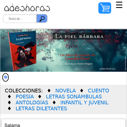
☰
INICIO
AUTORES
ILUSTRADORES
DISTRIBUIDORES
QUIÉNES SOMOS
COLECCIONES:
NOVELA
CUENTO
PREMIO SOLEDAD
POESÍA
LETRAS SONÁMBULAS
VERDÚ
ANTOLOGÍAS
INFANTIL Y JUVENIL
LETRAS DILETANTES
Salama