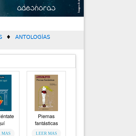
S
ANTOLOGÍAS
iéntate
Piernas
uí
fantásticas
 MAS
LEER MAS