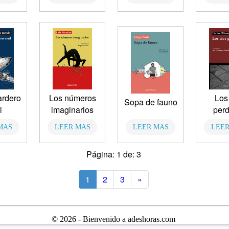
ardero
Los números
Los 
Sopa de fauno
l
imaginarios
perd
MAS
LEER MAS
LEER MAS
LEER
Página: 1 de: 3
1
2
3
»
© 2026 - Bienvenido a adeshoras.com