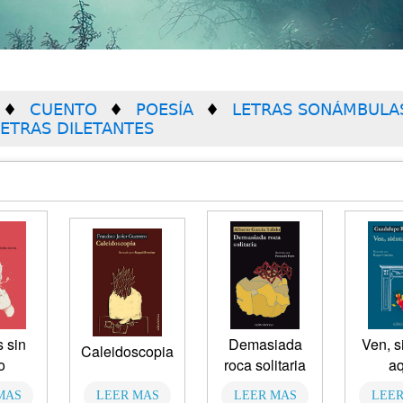
CUENTO
POESÍA
LETRAS SONÁMBULA
LETRAS DILETANTES
 sin
Demasiada
Ven, s
Caleidoscopia
o
roca solitaria
aq
MAS
LEER MAS
LEER MAS
LEER