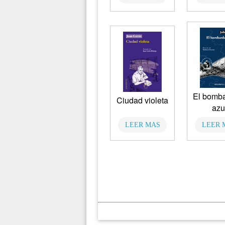
El bomb
Ciudad violeta
azu
LEER MAS
LEER 