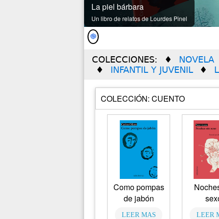
La piel bárbara
Un libro de relatos de Lourdes Pinel
COLECCIONES:
NOVELA
INFANTIL Y JUVENIL
COLECCIÓN: CUENTO
Como pompas
Noches
de jabón
sex
LEER MAS
LEER 