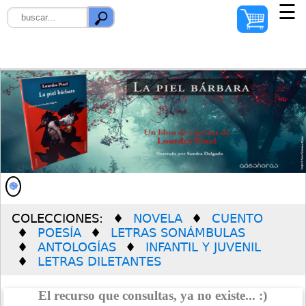
☰
INICIO
AUTORES
ILUSTRADORES
DISTRIBUIDORES
QUIÉNES SOMOS
COLECCIONES:
NOVELA
CUENTO
PREMIO SOLEDAD
POESÍA
LETRAS SONÁMBULAS
VERDÚ
ANTOLOGÍAS
INFANTIL Y JUVENIL
LETRAS DILETANTES
El recurso que consultas, ya no existe... :)